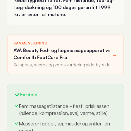
købetryghed i feltet. Fem tilstande, fod-og-
læg-dækning og 100 dages garanti til 999
kr. er svært at matche.
SAMMENLIGNING
AVA Beauty Fod- og lægmassageapparat vs
→
Comforth FootCare Pro
Se specs, scores og vores vurdering side-by-side
Fordele
Fem massagetilstande – flest i prisklassen
(rullende, kompression, svaj, varme, stille)
Masserer fødder, lægmuskler og ankler i én
enhed