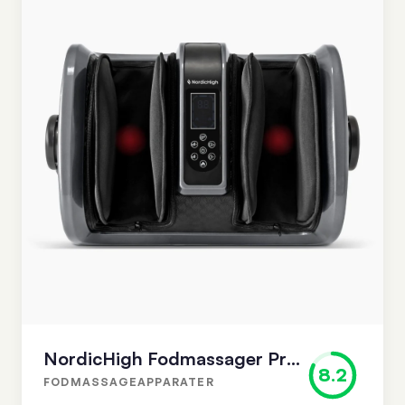
NordicHigh Fodmassager Pro+
8.2
FODMASSAGEAPPARATER