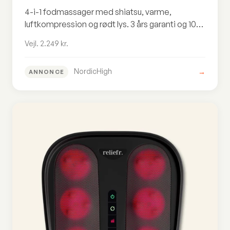
4-i-1 fodmassager med shiatsu, varme,
luftkompression og rødt lys. 3 års garanti og 101
dages prøveperiode til vejl. 2.249 kr.
Vejl. 2.249 kr.
NordicHigh
→
ANNONCE