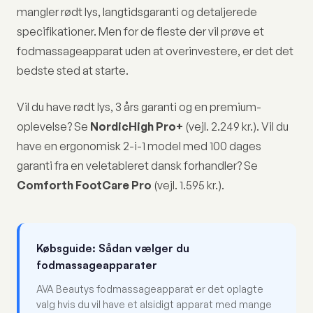
mangler rødt lys, langtidsgaranti og detaljerede
specifikationer. Men for de fleste der vil prøve et
fodmassageapparat uden at overinvestere, er det det
bedste sted at starte.
Vil du have rødt lys, 3 års garanti og en premium-
oplevelse? Se
NordicHigh Pro+
(vejl. 2.249 kr.). Vil du
have en ergonomisk 2-i-1 model med 100 dages
garanti fra en veletableret dansk forhandler? Se
Comforth FootCare Pro
(vejl. 1.595 kr.).
Købsguide: Sådan vælger du
fodmassageapparater
AVA Beautys fodmassageapparat er det oplagte
valg hvis du vil have et alsidigt apparat med mange