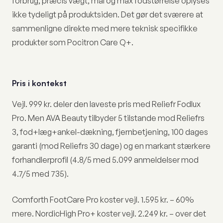
forbrug, præcis vægt, mål og max fodstørrelse oplyses
ikke tydeligt på produktsiden. Det gør det sværere at
sammenligne direkte med mere teknisk specifikke
produkter som Pocitron Care Q+.
Pris i kontekst
Vejl. 999 kr. deler den laveste pris med Reliefr Fodlux
Pro. Men AVA Beauty tilbyder 5 tilstande mod Reliefrs
3, fod+læg+ankel-dækning, fjernbetjening, 100 dages
garanti (mod Reliefrs 30 dage) og en markant stærkere
forhandlerprofil (4.8/5 med 5.099 anmeldelser mod
4.7/5 med 735).
Comforth FootCare Pro koster vejl. 1.595 kr. – 60%
mere. NordicHigh Pro+ koster vejl. 2.249 kr. – over det