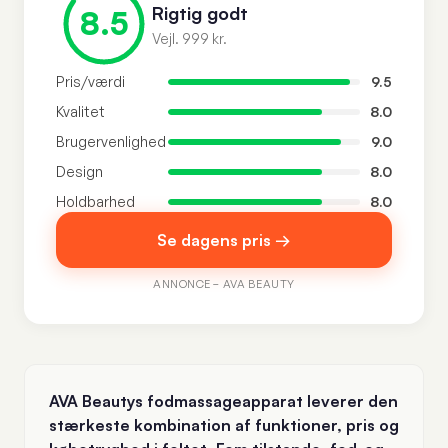
Rigtig godt
8.5
Vejl. 999 kr.
Pris/værdi
9.5
Kvalitet
8.0
Brugervenlighed
9.0
Design
8.0
Holdbarhed
8.0
Se dagens pris →
ANNONCE – AVA BEAUTY
AVA Beautys fodmassageapparat leverer den
stærkeste kombination af funktioner, pris og