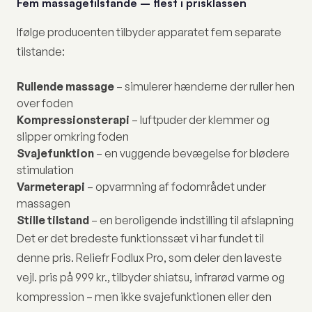
Fem massagetilstande – flest i prisklassen
Ifølge producenten tilbyder apparatet fem separate
tilstande:
Rullende massage
– simulerer hænderne der ruller hen
over foden
Kompressionsterapi
– luftpuder der klemmer og
slipper omkring foden
Svajefunktion
– en vuggende bevægelse for blødere
stimulation
Varmeterapi
– opvarmning af fodområdet under
massagen
Stille tilstand
– en beroligende indstilling til afslapning
Det er det bredeste funktionssæt vi har fundet til
denne pris. Reliefr Fodlux Pro, som deler den laveste
vejl. pris på 999 kr., tilbyder shiatsu, infrarød varme og
kompression – men ikke svajefunktionen eller den