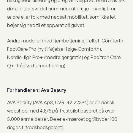
hastighedsjustering og programvalg. Det er en praktisk
detalje der gør det nemmere at bruge – særligt for
ældre eller folk med nedsat mobilitet, som ikke let
bøjer sig ned til et apparat på gulvet.
Andre modeller med fjernbetjening i feltet: Comforth
FootCare Pro (ny tilføjelse ifølge Comforth),
NordicHigh Pro+ (medfølger gratis) og Pocitron Care
Q+ (trådløs fjernbetjening).
Forhandleren: Ava Beauty
AVA Beauty (AVA ApS, CVR: 42122394) er en dansk
webshop med 4.8/5 på Trustpilot baseret på over
5.000 anmeldelser. De er e-mærket og tilbyder 100
dages tilfredshedsgaranti.