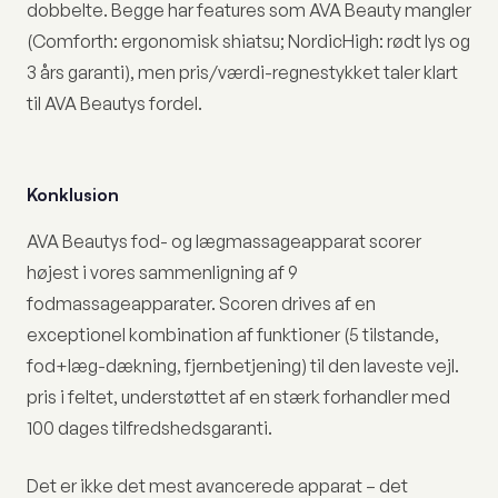
dobbelte. Begge har features som AVA Beauty mangler
(Comforth: ergonomisk shiatsu; NordicHigh: rødt lys og
3 års garanti), men pris/værdi-regnestykket taler klart
til AVA Beautys fordel.
Konklusion
AVA Beautys fod- og lægmassageapparat scorer
højest i vores sammenligning af 9
fodmassageapparater. Scoren drives af en
exceptionel kombination af funktioner (5 tilstande,
fod+læg-dækning, fjernbetjening) til den laveste vejl.
pris i feltet, understøttet af en stærk forhandler med
100 dages tilfredshedsgaranti.
Det er ikke det mest avancerede apparat – det