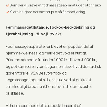
Dem der vil prøve et fodmassageapparat uden stor risiko
Ældre brugere der sætter pris på fjernbetjening
Fem massagetilstande, fod-og-læg-dækning og
fjernbetjening – til vejl. 999 kr.
Fodmassageapparater er blevet en populær del af
hjemme-wellness, og markedet vokser hurtigt.
Priserne spænder fra under 1.000 kr. til over 4.000 kr.,
og det kan være svært at gennemskue hvad der faktisk
gør en forskel. AVA Beautys fod- og
lægmassageapparat skiller sig ud ved at pakke et
ualmindeligt bredt funktionssæt ind i den laveste
prisklasse.
Vi har researched dette produkt baseret på