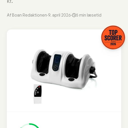
kr.
Af Boan Redaktionen
·
9. april 2026
·
5 min læsetid