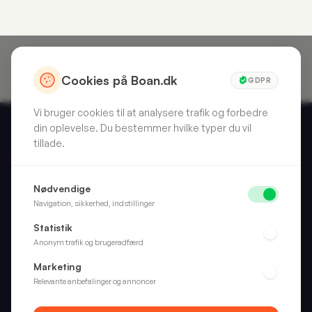
Cookies på Boan.dk
GDPR
Vi bruger cookies til at analysere trafik og forbedre
din oplevelse. Du bestemmer hvilke typer du vil
tillade.
Skarpt valg. Hver gang. Vi anmelder forbrugerprodukter, så
Nødvendige
du slipper for at gætte.
Navigation, sikkerhed, indstillinger
Statistik
Anonym trafik og brugeradfærd
Kategorier
Marketing
Hjem
Relevante anbefalinger og annoncer
Wellness