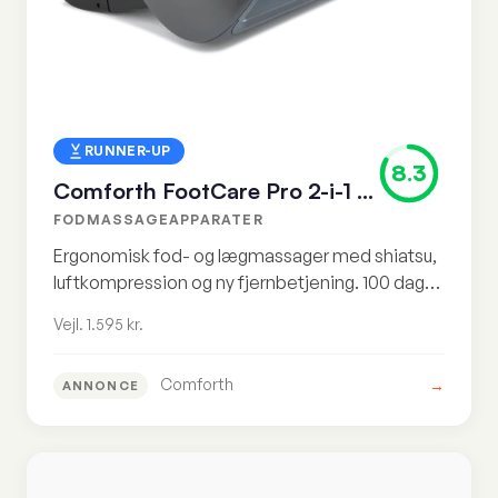
RUNNER-UP
8.3
Comforth FootCare Pro 2-i-1 Læg og Fodmassage Maskine
FODMASSAGEAPPARATER
Ergonomisk fod- og lægmassager med shiatsu,
luftkompression og ny fjernbetjening. 100 dages
tilfredshedsgaranti til vejl. 1.595 kr.
Vejl. 1.595 kr.
Comforth
→
ANNONCE