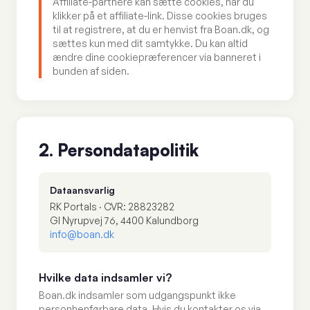
Affiliate-partnere kan sætte cookies, når du
klikker på et affiliate-link. Disse cookies bruges
til at registrere, at du er henvist fra Boan.dk, og
sættes kun med dit samtykke. Du kan altid
ændre dine cookiepræferencer via banneret i
bunden af siden.
2. Persondatapolitik
Dataansvarlig
RK Portals · CVR: 28823282
Gl Nyrupvej 76, 4400 Kalundborg
info@boan.dk
Hvilke data indsamler vi?
Boan.dk indsamler som udgangspunkt ikke
personhenførbare data. Hvis du kontakter os via