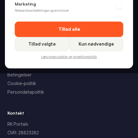
Marketing
Hjem
Relevante anbefalinger og annoncer
Wellness
Fritid
Tillad alle
Alle kategorier
Tillad valgte
Kun nødvendige
Om Boan
Læs vores cookie- og privatlivspolitik
Vores metodik
Betingelser
Cookie-politik
Persondatapolitik
Kontakt
RK Portals
CVR: 28823282