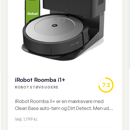
iRobot Roomba i1+
7.2
ROBOTSTØVSUGERE
iRobot Roomba i1+ er en mærkevare med
Clean Base auto-tøm og Dirt Detect. Men uden
moppefunktion og med et lille batteri har den
Vejl. 1.799 kr.
svært ved at matche konkurrenternes
pris/værdi-forhold.