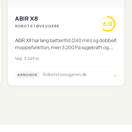
ABIR X8
6.0
ROBOTSTØVSUGERE
ABIR X8 har lang batteritid (240 min) og dobbelt
moppefunktion, men 3.200 Pa sugekraft og
ingen selvtømmende dok gør den svær at
Vejl. 3.549 kr.
anbefale til vejl. 3.549 kr.
Robotstovsugeren.dk
→
ANNONCE