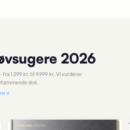
øvsugere 2026
 1.299 kr. til 9.999 kr. Vi vurderer
elvtømmende dok.
er vi