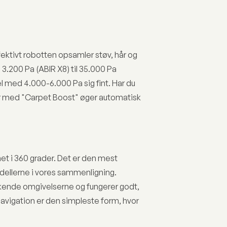
fektivt robotten opsamler støv, hår og
3.200 Pa (ABIR X8) til 35.000 Pa
el med 4.000-6.000 Pa sig fint. Har du
er med "Carpet Boost" øger automatisk
et i 360 grader. Det er den mest
odellerne i vores sammenligning.
nkende omgivelserne og fungerer godt,
avigation er den simpleste form, hvor