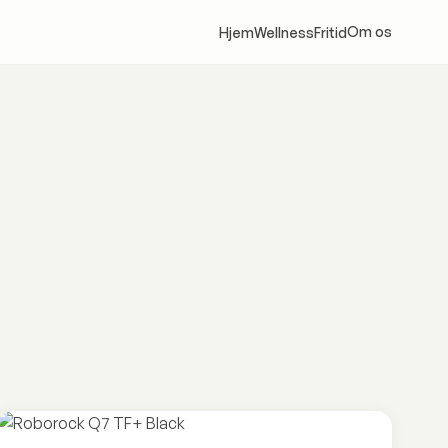
Om os
Hjem
Wellness
Fritid