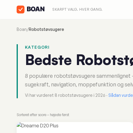
SKARPT VALG. HVER GANG.
Boan
/
Robotstøvsugere
KATEGORI
Bedste Robotst
8 populære robotstøvsugere sammenlignet – fra
sugekraft, navigation, moppefunktion og s
Vi har vurderet 8 robotstøvsugere i 2026 ·
Sådan vurder
Sorteret efter score – højeste først