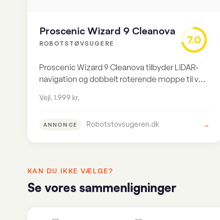
Proscenic Wizard 9 Cleanova
7.0
ROBOTSTØVSUGERE
Proscenic Wizard 9 Cleanova tilbyder LiDAR-
navigation og dobbelt roterende moppe til vejl.
1.999 kr. Solide basics, men mangler
Vejl. 1.999 kr.
selvtømmende dok og har en lille støvbeholder.
Robotstovsugeren.dk
→
ANNONCE
KAN DU IKKE VÆLGE?
Se vores sammenligninger