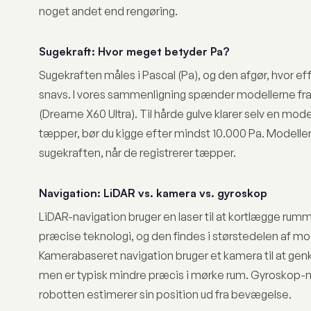
noget andet end rengøring.
Sugekraft: Hvor meget betyder Pa?
Sugekraften måles i Pascal (Pa), og den afgør, hvor ef
snavs. I vores sammenligning spænder modellerne fra 
(Dreame X60 Ultra). Til hårde gulve klarer selv en mod
tæpper, bør du kigge efter mindst 10.000 Pa. Modell
sugekraften, når de registrerer tæpper.
Navigation: LiDAR vs. kamera vs. gyroskop
LiDAR-navigation bruger en laser til at kortlægge rumm
præcise teknologi, og den findes i størstedelen af m
Kamerabaseret navigation bruger et kamera til at ge
men er typisk mindre præcis i mørke rum. Gyroskop-n
robotten estimerer sin position ud fra bevægelse.