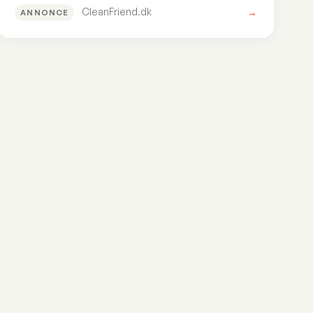
CleanFriend.dk
→
ANNONCE