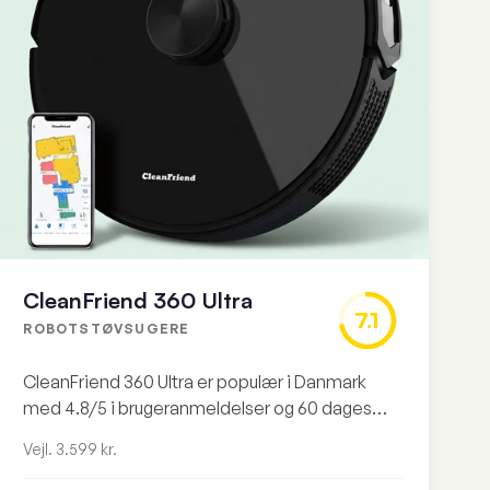
CleanFriend 360 Ultra
7.1
ROBOTSTØVSUGERE
CleanFriend 360 Ultra er populær i Danmark
med 4.8/5 i brugeranmeldelser og 60 dages
returret. Men uden selvtømmende dok og med
Vejl. 3.599 kr.
uoplyste specs er 3.599 kr svært at forsvare
mod konkurrenterne.