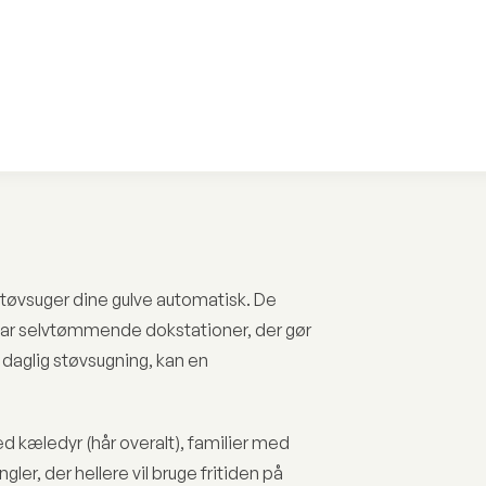
 støvsuger dine gulve automatisk. De
ar selvtømmende dokstationer, der gør
 daglig støvsugning, kan en
.
d kæledyr (hår overalt), familier med
gler, der hellere vil bruge fritiden på