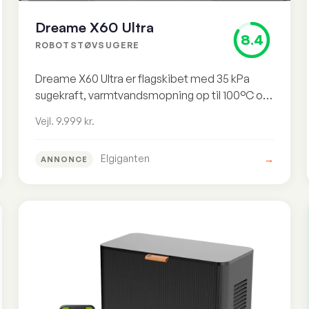
Dreame X60 Ultra
8.4
ROBOTSTØVSUGERE
Dreame X60 Ultra er flagskibet med 35 kPa
sugekraft, varmtvandsmopning op til 100°C og
et ultratyndt design på 7,95 cm. Premium i alle
Vejl. 9.999 kr.
henseender, men til en vejl. pris på 9.999 kr.
Elgiganten
→
ANNONCE