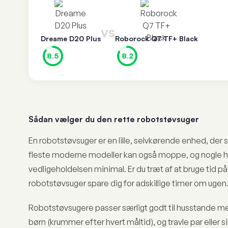
VS
Dreame D20 Plus
Roborock Q7 TF+ Black
8.5
8.2
Sådan vælger du den rette robotstøvsuger
En robotstøvsuger er en lille, selvkørende enhed, der
fleste moderne modeller kan også moppe, og nogle h
vedligeholdelsen minimal. Er du træt af at bruge tid på
robotstøvsuger spare dig for adskillige timer om ugen
Robotstøvsugere passer særligt godt til husstande me
børn (krummer efter hvert måltid), og travle par eller sin