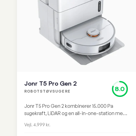
Jonr T5 Pro Gen 2
8.0
ROBOTSTØVSUGERE
Jonr T5 Pro Gen 2 kombinerer 15.000 Pa
sugekraft, LiDAR og en all-in-one-station med
auto-tøm, moppevask og tørring. Stærk pakke,
Vejl. 4.999 kr.
men prisen på vejl. 4.999 kr er svær at forsvare
mod Dreame D20 Plus.