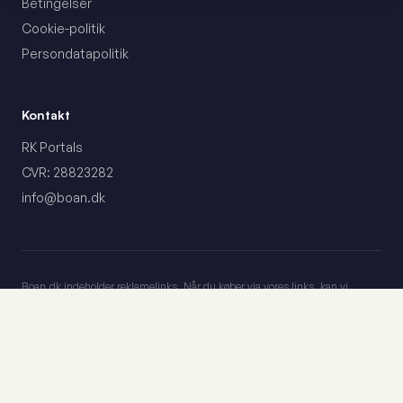
Betingelser
Cookie-politik
Persondatapolitik
Kontakt
RK Portals
CVR: 28823282
info@boan.dk
Boan.dk indeholder reklamelinks. Når du køber via vores links, kan vi
modtage en kommission fra forhandleren. Dette påvirker ikke vores
vurderinger eller anbefalinger – vores redaktionelle indhold er uafhængigt.
Dreame D20 Plus
8.5
ANNONCE
Priser kan ændre sig. Tjek altid den aktuelle pris hos forhandleren.
© 2026 Boan.dk – RK Portals. Alle rettigheder forbeholdes.
Se dagens pris →