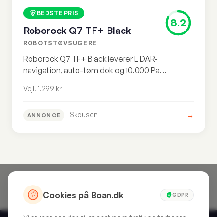
BEDSTE PRIS
8.2
Roborock Q7 TF+ Black
ROBOTSTØVSUGERE
Roborock Q7 TF+ Black leverer LiDAR-
navigation, auto-tøm dok og 10.000 Pa
sugekraft til den laveste pris i vores
Vejl. 1.299 kr.
sammenligning. Vejl. 1.299 kr for en
funktionspakke der normalt koster det
Skousen
→
dobbelte.
ANNONCE
Cookies på Boan.dk
GDPR