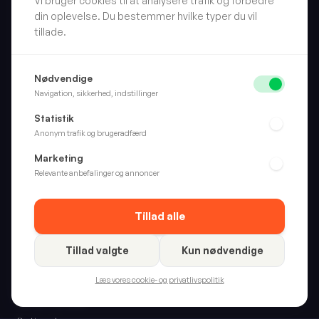
Vi bruger cookies til at analysere trafik og forbedre
din oplevelse. Du bestemmer hvilke typer du vil
tillade.
Skarpt valg. Hver gang. Vi anmelder forbrugerprodukter, så
Nødvendige
du slipper for at gætte.
Navigation, sikkerhed, indstillinger
Statistik
Anonym trafik og brugeradfærd
Kategorier
Marketing
Hjem
Relevante anbefalinger og annoncer
Wellness
Fritid
Tillad alle
Alle kategorier
Tillad valgte
Kun nødvendige
Om Boan
Læs vores cookie- og privatlivspolitik
Vores metodik