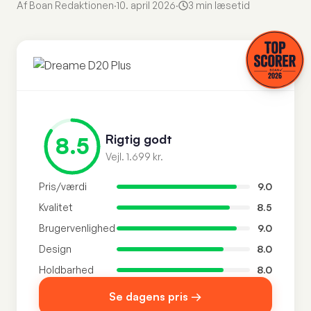
Af Boan Redaktionen
·
10. april 2026
·
3 min læsetid
Rigtig godt
8.5
Vejl. 1.699 kr.
Pris/værdi
9.0
Kvalitet
8.5
Brugervenlighed
9.0
Design
8.0
Holdbarhed
8.0
Se dagens pris →