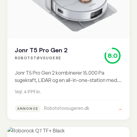
Jonr T5 Pro Gen 2
8.0
ROBOTSTØVSUGERE
Jonr T5 Pro Gen 2 kombinerer 15.000 Pa
sugekraft, LiDAR og en all-in-one-station med
auto-tøm, moppevask og tørring. Stærk pakke,
Vejl. 4.999 kr.
men prisen på vejl. 4.999 kr er svær at forsvare
mod Dreame D20 Plus.
Robotstovsugeren.dk
→
ANNONCE