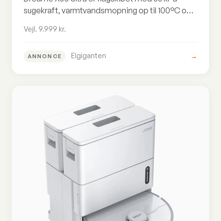
sugekraft, varmtvandsmopning op til 100°C og
et ultratyndt design på 7,95 cm. Premium i alle
Vejl. 9.999 kr.
henseender, men til en vejl. pris på 9.999 kr.
Elgiganten
→
ANNONCE