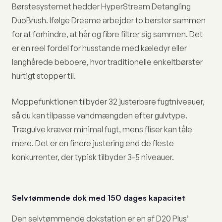
Børstesystemet hedder HyperStream Detangling
DuoBrush. Ifølge Dreame arbejder to børster sammen
for at forhindre, at hår og fibre filtrer sig sammen. Det
er en reel fordel for husstande med kæledyr eller
langhårede beboere, hvor traditionelle enkeltbørster
hurtigt stopper til.
Moppefunktionen tilbyder 32 justerbare fugtniveauer,
så du kan tilpasse vandmængden efter gulvtype.
Trægulve kræver minimal fugt, mens fliser kan tåle
mere. Det er en finere justering end de fleste
konkurrenter, der typisk tilbyder 3-5 niveauer.
Selvtømmende dok med 150 dages kapacitet
Den selvtømmende dokstation er en af D20 Plus’