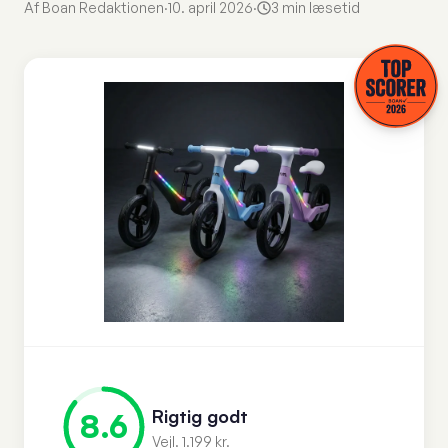
Af Boan Redaktionen
·
10. april 2026
·
3 min læsetid
Rigtig godt
8.6
Vejl. 1.199 kr.