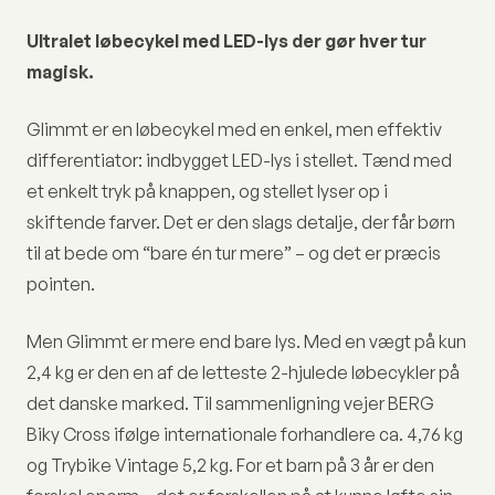
Ultralet løbecykel med LED-lys der gør hver tur
magisk.
Glimmt er en løbecykel med en enkel, men effektiv
differentiator: indbygget LED-lys i stellet. Tænd med
et enkelt tryk på knappen, og stellet lyser op i
skiftende farver. Det er den slags detalje, der får børn
til at bede om “bare én tur mere” – og det er præcis
pointen.
Men Glimmt er mere end bare lys. Med en vægt på kun
2,4 kg er den en af de letteste 2-hjulede løbecykler på
det danske marked. Til sammenligning vejer BERG
Biky Cross ifølge internationale forhandlere ca. 4,76 kg
og Trybike Vintage 5,2 kg. For et barn på 3 år er den