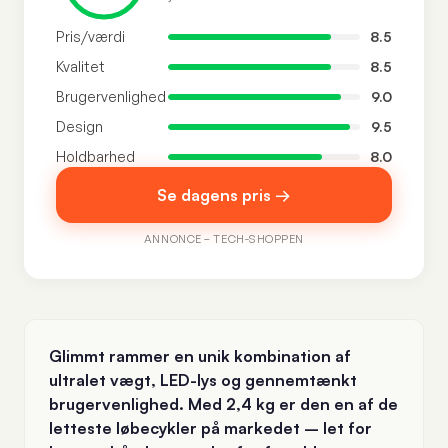
Pris/værdi
8.5
Kvalitet
8.5
Brugervenlighed
9.0
Design
9.5
Holdbarhed
8.0
Se dagens pris →
ANNONCE – TECH-SHOPPEN
Glimmt rammer en unik kombination af
ultralet vægt, LED-lys og gennemtænkt
brugervenlighed. Med 2,4 kg er den en af de
letteste løbecykler på markedet – let for