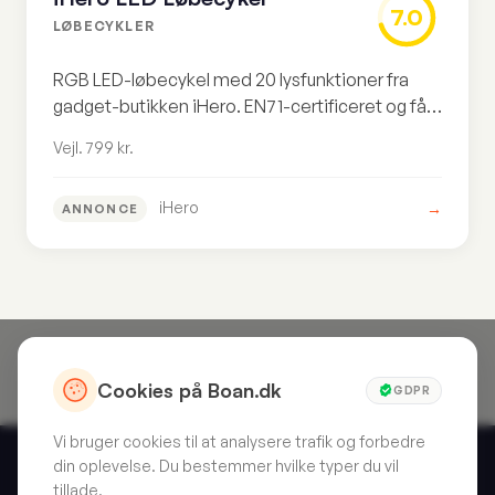
iHero LED Løbecykel
7.0
LØBECYKLER
RGB LED-løbecykel med 20 lysfunktioner fra
gadget-butikken iHero. EN71-certificeret og fås
i sort eller pink – men begrænset
Vejl. 799 kr.
specifikationsdata og muligt white-label
produkt.
iHero
→
ANNONCE