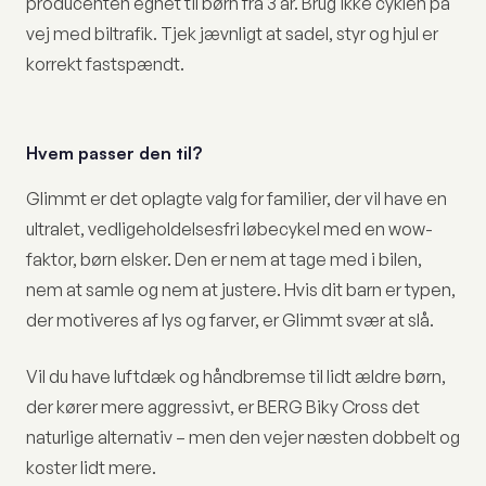
producenten egnet til børn fra 3 år. Brug ikke cyklen på
vej med biltrafik. Tjek jævnligt at sadel, styr og hjul er
korrekt fastspændt.
Hvem passer den til?
Glimmt er det oplagte valg for familier, der vil have en
ultralet, vedligeholdelsesfri løbecykel med en wow-
faktor, børn elsker. Den er nem at tage med i bilen,
nem at samle og nem at justere. Hvis dit barn er typen,
der motiveres af lys og farver, er Glimmt svær at slå.
Vil du have luftdæk og håndbremse til lidt ældre børn,
der kører mere aggressivt, er BERG Biky Cross det
naturlige alternativ – men den vejer næsten dobbelt og
koster lidt mere.