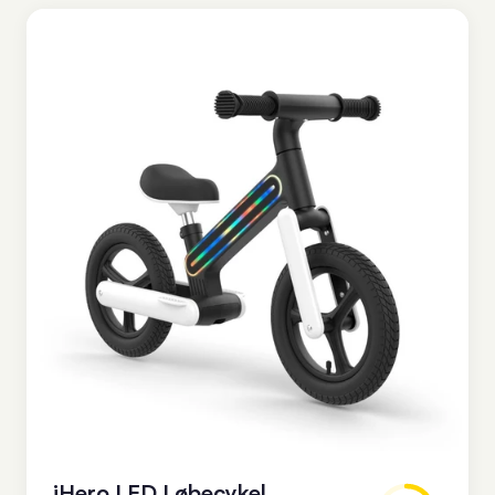
specialiseret dansk børnecykelbutik. 2–7 år, 4
kg, 99 dages returret og CE-godkendt.
Vejl. 499 kr.
Børnecyklerne
→
ANNONCE