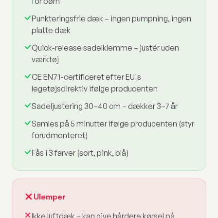
for børn
Punkteringsfrie dæk – ingen pumpning, ingen
platte dæk
Quick-release sadelklemme – justér uden
værktøj
CE EN71-certificeret efter EU's
legetøjsdirektiv ifølge producenten
Sadeljustering 30–40 cm – dækker 3–7 år
Samles på 5 minutter ifølge producenten (styr
forudmonteret)
Fås i 3 farver (sort, pink, blå)
Ulemper
Ikke luftdæk – kan give hårdere kørsel på