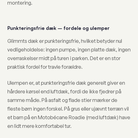
montering.
Punkteringsfrie dæk – fordele og ulemper
Glimmts dæk er punkteringsfrie, hvilket betyder nul
vedligeholdelse: ingen pumpe, ingen platte dæk, ingen
overraskelser midt på turen i parken. Det er en stor
praktisk fordel for travle forældre.
Ulempen er, at punkteringsfrie dæk generelt giver en
hårdere kørsel end luftdæk, fordi de ikke fjedrer på
samme måde. På asfalt og flade stier mærker de
fleste børn ingen forskel. På grus eller ujævnt terræn vil
et barn på en Motobécane Roadie (med luftdæk) have
en lidt mere komfortabel tur.