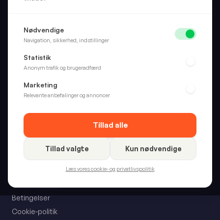
Cookies på Boan.dk
GDPR
Vi bruger cookies til at analysere trafik og forbedre
din oplevelse. Du bestemmer hvilke typer du vil
tillade.
Skarpt valg. Hver gang. Vi anmelder forbrugerprodukter, så
Nødvendige
du slipper for at gætte.
Navigation, sikkerhed, indstillinger
Statistik
Anonym trafik og brugeradfærd
Kategorier
Marketing
Hjem
Relevante anbefalinger og annoncer
Wellness
Fritid
Tillad alle
Alle kategorier