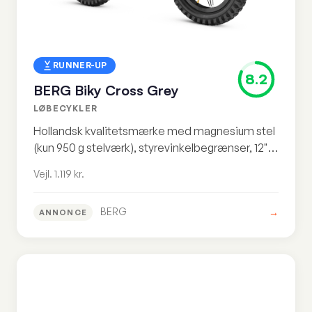
RUNNER-UP
8.2
BERG Biky Cross Grey
LØBECYKLER
Hollandsk kvalitetsmærke med magnesium stel
(kun 950 g stelværk), styrevinkelbegrænser, 12"
luftdæk og 4.8/5 brugerrating. Den
Vejl. 1.119 kr.
sikkerhedsbevidste forælders valg.
BERG
→
ANNONCE