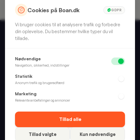
Cookies på Boan.dk
GDPR
Vi bruger cookies til at analysere trafik og forbedre
din oplevelse. Du bestemmer hvilke typer du vil
tillade.
Skarpt valg. Hver gang. Vi anmelder forbrugerprodukter, så
Nødvendige
du slipper for at gætte.
Navigation, sikkerhed, indstillinger
Statistik
Anonym trafik og brugeradfærd
Kategorier
Marketing
Hjem
Relevante anbefalinger og annoncer
Wellness
Fritid
Tillad alle
Alle kategorier
Tillad valgte
Kun nødvendige