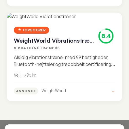
TOPSCORER
8.4
WeightWorld Vibrationstræner
VIBRATIONSTRÆNERE
Alsidig vibrationstræner med 99 hastigheder,
Bluetooth-højttaler og tredobbelt certificering.
Den mest anmeldte model på det danske
Vejl. 1.795 kr.
marked ifølge producentens hjemmeside.
WeightWorld
→
ANNONCE