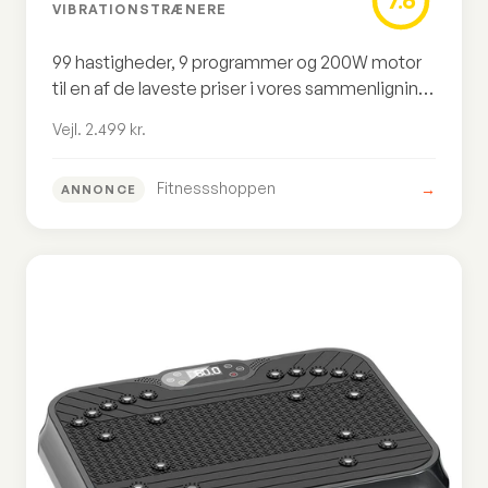
7.6
VIBRATIONSTRÆNERE
99 hastigheder, 9 programmer og 200W motor
til en af de laveste priser i vores sammenligning.
ASG leverer imponerende specs, men mangler
Vejl. 2.499 kr.
Bluetooth og certificeringsdokumentation.
Fitnessshoppen
→
ANNONCE