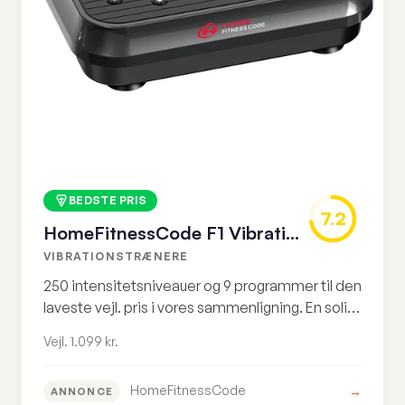
BEDSTE PRIS
7.2
HomeFitnessCode F1 Vibrationsplade
VIBRATIONSTRÆNERE
250 intensitetsniveauer og 9 programmer til den
laveste vejl. pris i vores sammenligning. En solid
indgangsmodel – men uden Bluetooth og med
Vejl. 1.099 kr.
sparsomt tilbehør.
HomeFitnessCode
→
ANNONCE