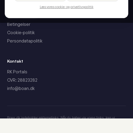
Om Boan
Læs vores cookie- og privatlivspolitik
Vores metodik
Betingelser
Cookie-politik
Persondatapolitik
Kontakt
RK Portals
CVR: 28823282
info@boan.dk
Boan.dk indeholder reklamelinks. Når du køber via vores links, kan vi
modtage en kommission fra forhandleren. Dette påvirker ikke vores
vurderinger eller anbefalinger – vores redaktionelle indhold er uafhængigt.
iHero PulsePlate Vibrationstræner
7.4
ANNONCE
Priser kan ændre sig. Tjek altid den aktuelle pris hos forhandleren.