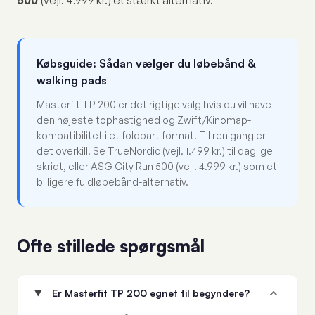
500
(vejl. 4.999 kr.) et stærkt alternativ.
Købsguide: Sådan vælger du løbebånd &
walking pads
Masterfit TP 200 er det rigtige valg hvis du vil have
den højeste tophastighed og Zwift/Kinomap-
kompatibilitet i et foldbart format. Til ren gang er
det overkill. Se TrueNordic (vejl. 1.499 kr.) til daglige
skridt, eller ASG City Run 500 (vejl. 4.999 kr.) som et
billigere fuldløbebånd-alternativ.
Ofte stillede spørgsmål
Er Masterfit TP 200 egnet til begyndere?