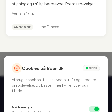
stigning og 170 kg bæreevne. Premium-valget
for dem der vil have fitnesscenter-kvalitet
Vejl. 21.249 kr.
hjemme til vejl. 21.249 kr.
Home Fitness
→
ANNONCE
Cookies på Boan.dk
GDPR
Vi bruger cookies til at analysere trafik og forbedre
din oplevelse. Du bestemmer hvilke typer du vil
tillade.
Skarpt valg. Hver gang. Vi anmelder forbrugerprodukter, så
Nødvendige