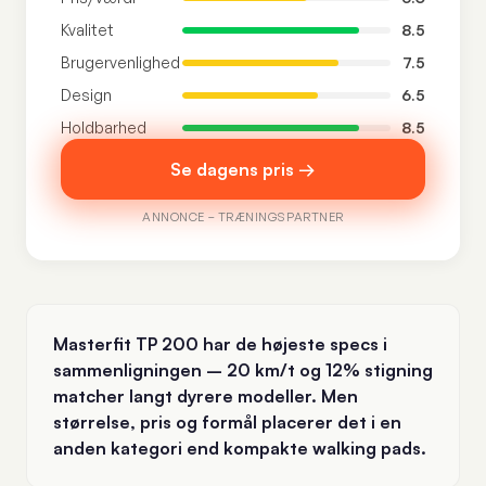
Kvalitet
8.5
Brugervenlighed
7.5
Design
6.5
Holdbarhed
8.5
Se dagens pris →
ANNONCE – TRÆNINGSPARTNER
Masterfit TP 200 har de højeste specs i
sammenligningen – 20 km/t og 12% stigning
matcher langt dyrere modeller. Men
størrelse, pris og formål placerer det i en
anden kategori end kompakte walking pads.