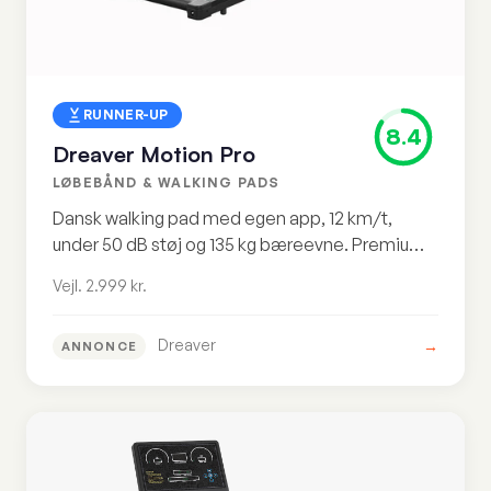
RUNNER-UP
8.4
Dreaver Motion Pro
LØBEBÅND & WALKING PADS
Dansk walking pad med egen app, 12 km/t,
under 50 dB støj og 135 kg bæreevne. Premium-
valget i mellemklassen til vejl. 2.999 kr.
Vejl. 2.999 kr.
Dreaver
→
ANNONCE