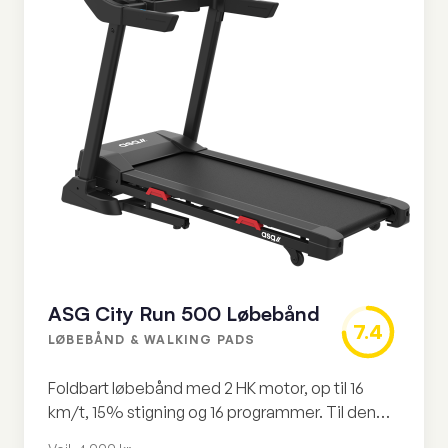
ASG City Run 500 Løbebånd
7.4
LØBEBÅND & WALKING PADS
Foldbart løbebånd med 2 HK motor, op til 16
km/t, 15% stigning og 16 programmer. Til den
seriøse hjemmetræner for vejl. 4.999 kr.