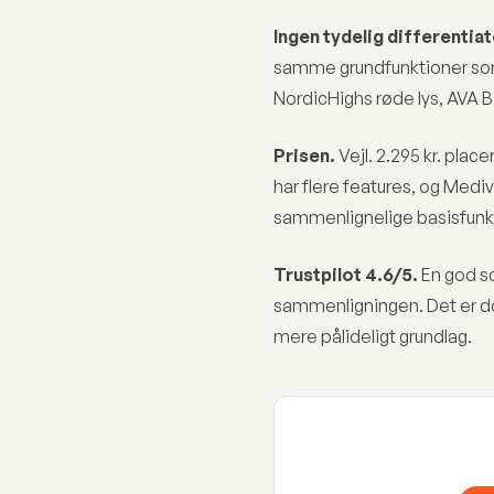
Ingen tydelig differentiat
samme grundfunktioner som 
NordicHighs røde lys, AVA B
Prisen.
Vejl. 2.295 kr. pla
har flere features, og Medi
sammenlignelige basisfunkti
Trustpilot 4.6/5.
En god s
sammenligningen. Det er do
mere pålideligt grundlag.