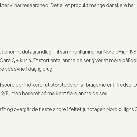
ukter vi har researched. Det er et produkt mange danskere har
et enormt datagrundlag. Til sammenligning har NordicHigh 196
Care Q+ kun 6. Et stort antal anmeldelser giver et mere pålidel
ke ydeevne i daglig brug.
d score der indikerer at størstedelen af brugerne er tilfredse. 
4.9/5, men baseret på markant flere anmeldelser.
fit og overgår de fleste andre i feltet (undtagen NordicHighs 3 