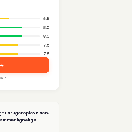
6.5
8.0
8.0
7.5
7.5
 →
CARE
gt i brugeroplevelsen.
 sammenlignelige