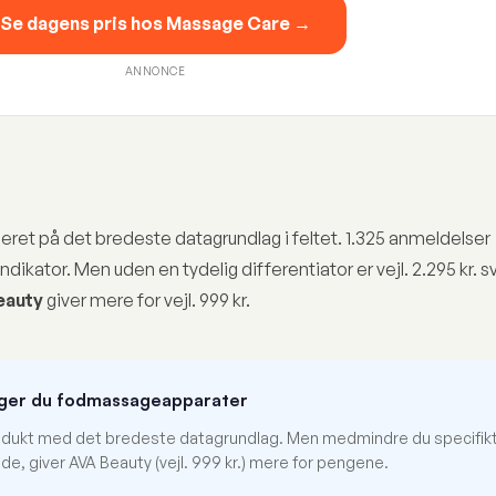
Se dagens pris hos Massage Care →
ANNONCE
seret på det bredeste datagrundlag i feltet. 1.325 anmeldelser
dikator. Men uden en tydelig differentiator er vejl. 2.295 kr. s
eauty
giver mere for vejl. 999 kr.
lger du fodmassageapparater
odukt med det bredeste datagrundlag. Men medmindre du specifikt 
, giver AVA Beauty (vejl. 999 kr.) mere for pengene.