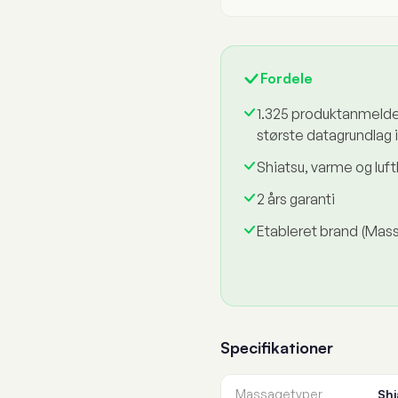
Fordele
1.325 produktanmelde
største datagrundlag i
Shiatsu, varme og lu
2 års garanti
Etableret brand (Mas
Specifikationer
Massagetyper
Shi