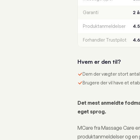
Garanti
2 å
Produktanmeldelser
4.5
Forhandler Trustpilot
4.6
Hvem er den til?
Dem der vægter stort anta
Brugere der vil have et eta
Det mest anmeldte fodmas
eget sprog.
MCare fra Massage Care er
produktanmeldelser og en g