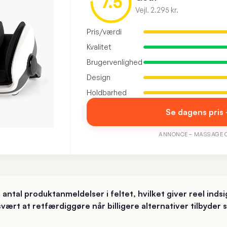
7.5
Vejl. 2.295 kr.
Pris/værdi
Kvalitet
Brugervenlighed
Design
Holdbarhed
Se dagens pris
ANNONCE – MASSAGE 
antal produktanmeldelser i feltet, hvilket giver reel indsi
 svært at retfærdiggøre når billigere alternativer tilbyder