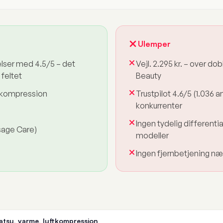
Ulemper
lser med 4.5/5 – det
Vejl. 2.295 kr. – over do
 feltet
Beauty
ftkompression
Trustpilot 4.6/5 (1.036 a
konkurrenter
Ingen tydelig differentiato
sage Care)
modeller
Ingen fjernbetjening n
atsu, varme, luftkompression