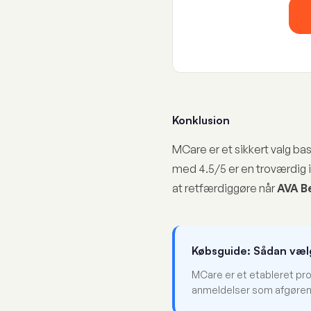
Konklusion
MCare er et sikkert valg ba
med 4.5/5 er en troværdig in
at retfærdiggøre når
AVA B
Købsguide: Sådan væ
MCare er et etableret pr
anmeldelser som afgørende