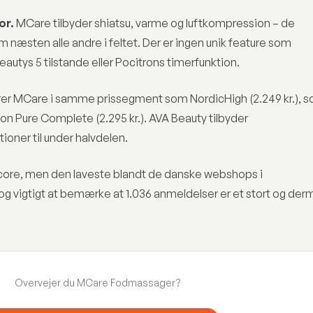
or.
MCare tilbyder shiatsu, varme og luftkompression – de
næsten alle andre i feltet. Der er ingen unik feature som
eautys 5 tilstande eller Pocitrons timerfunktion.
cerer MCare i samme prissegment som NordicHigh (2.249 kr.), 
von Pure Complete (2.295 kr.). AVA Beauty tilbyder
oner til under halvdelen.
core, men den laveste blandt de danske webshops i
g vigtigt at bemærke at 1.036 anmeldelser er et stort og de
Overvejer du MCare Fodmassager?