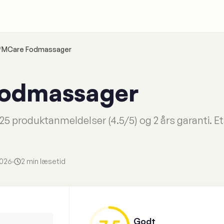
/
MCare Fodmassager
odmassager
 produktanmeldelser (4.5/5) og 2 års garanti. Eta
2026
·
2 min læsetid
Godt