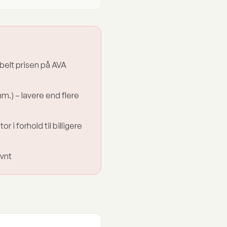
bbelt prisen på AVA
nm.) – lavere end flere
r i forhold til billigere
ævnt